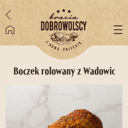
Przejdź do treści
Boczek rolowany z Wadowic