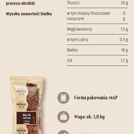
Tłuszcz
25 g
procesu obróbki
w tym kwasy tłuszczowe
11
Wysoka zawartość białka
nasycone
g
Węglowodany
1,5 g
w tym cukry
0,5 g
Białko
18 g
Sól
1,7 g
Forma pakowania: MAP
Waga: ok. 1,8 kg