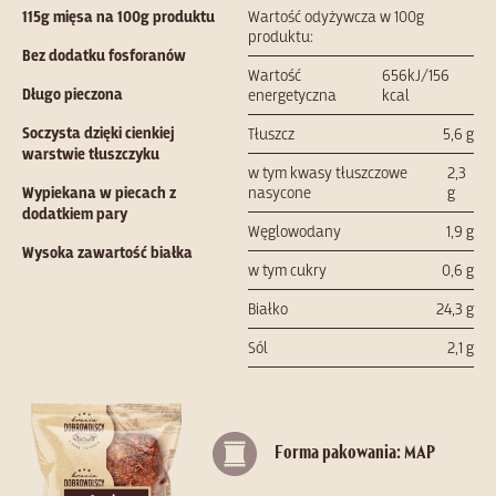
115g mięsa na 100g produktu
Wartość odyżywcza w 100g
produktu:
Bez dodatku fosforanów
Wartość
656kJ/156
Długo pieczona
energetyczna
kcal
Soczysta dzięki cienkiej
Tłuszcz
5,6 g
warstwie tłuszczyku
w tym kwasy tłuszczowe
2,3
Wypiekana w piecach z
nasycone
g
dodatkiem pary
Węglowodany
1,9 g
Wysoka zawartość białka
w tym cukry
0,6 g
Białko
24,3 g
Sól
2,1 g
Forma pakowania: MAP