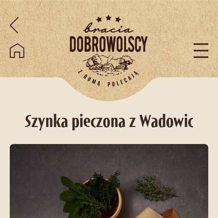
Przejdź do treści
Szynka pieczona z Wadowic