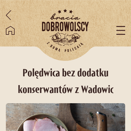
Przejdź do treści
Polędwica bez dodatku
konserwantów z Wadowic