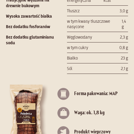
Tradycyjnie wędzona na
energetyczna
kcal
drewnie bukowym
Tłuszcz
3,0 g
Wysoka zawartość białka
w tym kwasy tłuszczowe
1,4
Bez dodatku fosforanów
nasycone
g
Bez dodatku glutaminianu
Węglowodany
2,3 g
sodu
w tym cukry
0,8 g
Białko
23 g
Sól
2,1 g
Forma pakowania: MAP
Waga: ok. 1,8 kg
Produkt wieprzowy