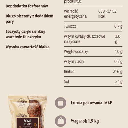
produktu:
Bez dodatku fosforanów
Wartość
638 kJ/152
Długo pieczony z dodatkiem
energetyczna
kcal
pary
Tłuszcz
6,7 g
Soczysty dzięki cienkiej
w tym kwasy tłuszczowe
3,0
warstwie tłuszczyku
nasycone
g
Wysoka zawartość białka
Węglowodany
1,0 g
w tym cukry
0,5 g
Białko
21,6 g
Sól
2,1 g
Forma pakowania: MAP
Waga: ok 1,9 kg